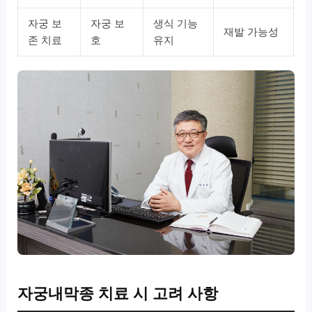
자궁 보
자궁 보
생식 기능
재발 가능성
존 치료
호
유지
자궁내막종 치료 시 고려 사항