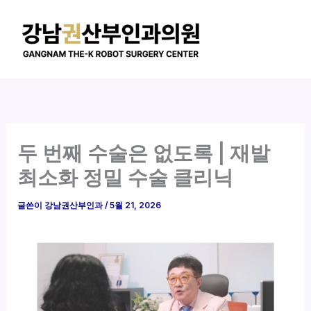
콘
텐
츠
로
건
너
뛰
기
두 번째 수술은 없도록 | 재발
최소화 정밀 수술 클리닉
글쓴이
강남권산부인과
/
5월 21, 2026