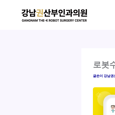
콘
텐
츠
로
건
너
뛰
기
로봇수
글쓴이
강남권