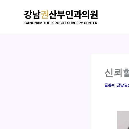
콘
텐
츠
로
건
너
뛰
기
신뢰할
글쓴이
강남권