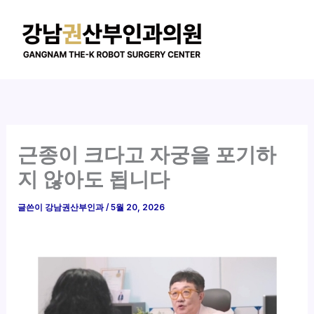
콘
텐
츠
로
건
너
뛰
기
근종이 크다고 자궁을 포기하
지 않아도 됩니다
글쓴이
강남권산부인과
/
5월 20, 2026