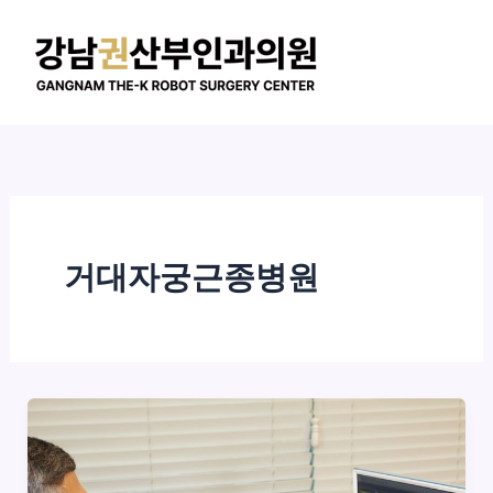
콘
텐
츠
로
건
너
뛰
기
거대자궁근종병원