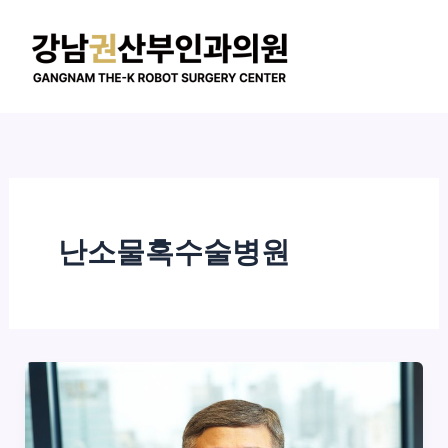
콘
텐
츠
로
건
너
뛰
기
난소물혹수술병원