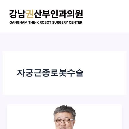
콘
텐
츠
로
건
너
뛰
기
자궁근종로봇수술