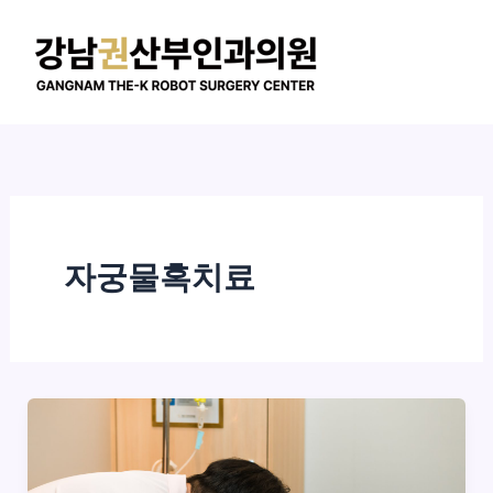
콘
텐
츠
로
건
너
뛰
기
자궁물혹치료